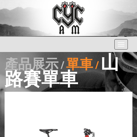
Toggle
navigati
山
產品展示 /
單車 /
路賽單車