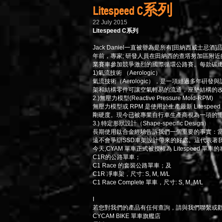
Litespeed C系列
22 July 2015
Litespeed C系列
Jack Daniel一直被譽為是所有[田納西威
年前，專家; 研發人員在田納西的查塔努加區附近
業賽車參加競爭激烈的國際循環公路賽。每款碳纖
1)氣流技術 （Aerologic）
氣流技術（Aerologic），是一項經過多年硏
架和結構零件可讓空氣輕易的流通，座墊結構的改
2.)無壓力模型(Reactive Pressure Mold-RPM)
無壓力模型或 RPM 是使用於生產最新 Lite
剛硬度。現今已被專業自行車生產商視為一項的
3.) 特定形狀設計（Shape-specific Design）
長期使用鈦合金經驗告訴我們一個重要的事實：當談
遠不會爭辯SSD車架設計帶來的好處。這代表著
今天,CYAM 單車正式被授權為 Litespeed
C1R的公路單車；
C1 Race 的套裝公路單車；及
C1R 凈車架，尺寸: S, M, M/L
C1 Race Complete 單車，尺寸: S, M, M/L
I
若您對我們的產品有任何查詢，請與我們聯繫或
CYCAM BIKE 單車旗艦店