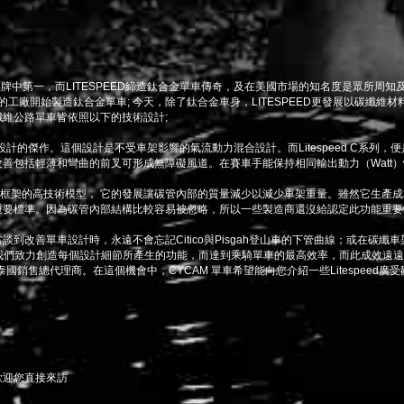
士忌酒]品牌中第一，而LITESPEED締造鈦合金單車傳奇，及在美國市場的知名度是眾所
的工廠開始製造鈦合金單車; 今天，除了鈦合金車身，LITESPEED更發展以碳纖
維公路單車皆依照以下的技術設計;
發與設計的傑作。這個設計是不受車架影響的氣流動力混合設計。而Litespeed C系
善包括輕薄和彎曲的前叉可形成無障礙風道。在賽車手能保持相同輸出動力（Watt）
speed 框架的高技術模型， 它的發展讓碳管內部的質量減少以減少車架重量。雖然它
重要標準。因為碳管內部結構比較容易被忽略，所以一些製造商還沒給認定此功能重要
到改善單車設計時，永遠不會忘記Citico與Pisgah登山車的下管曲線；或在碳
我們致力創造每個設計細節所產生的功能，而達到乘騎單車的最高效率，而此成效遠
 單車的泰國銷售總代理商。在這個機會中，CYCAM 單車希望能向您介紹一些Litespeed
歡迎您直接來訪