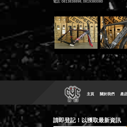
電話: 0813838898, 0819380080
主頁
關於我們
產
請即登記！以獲取最新資訊