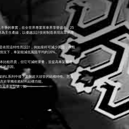
周知及不爭的事實，在全世界專業單車界享譽盛名。25
維材料為主生產線，以優越設計技術制造表現出眾的專
列，便是依照這特性而設計，例如座杆可減少風阻，水瓶
情況下，車架能減低風阻平均約16%。
生產成本比較昂貴，但它可減輕重量，並提高車架周邊
性的原因。
纖車架的L系列中後下叉與超大頭管的結構特性。您永
遠高於單獨依賴材料結構功能。
廣受歡迎車架型號，如