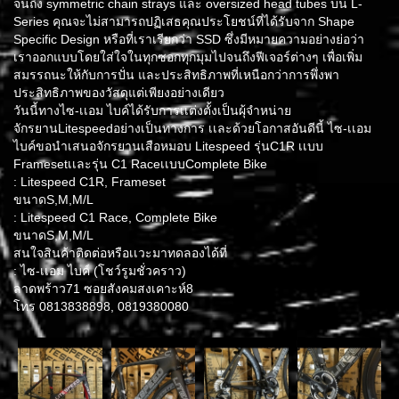
จนถึง symmetric chain strays และ oversized head tubes บน L-
Series คุณจะไม่สามารถปฏิเสธคุณประโยชน์ที่ได้รับจาก Shape
Specific Design หรือที่เราเรียกว่า SSD ซึ่งมีหมายความอย่างย่อว่า
เราออกแบบโดยใส่ใจในทุกซอกทุกมุมไปจนถึงฟีเจอร์ต่างๆ เพื่อเพิ่ม
สมรรถนะให้กับการปั่น และประสิทธิภาพที่เหนือกว่าการพึ่งพา
ประสิทธิภาพของวัสดุแต่เพียงอย่างเดียว
วันนี้ทางไซ-เเอม ไบค์ได้รับการเเต่งตั้งเป็นผุ้จำหน่าย
จักรยานLitespeedอย่างเป็นทางการ เเละด้วยโอกาสอันดีนี้ ไซ-เเอม
ไบค์ขอนำเสนอจักรยานเสือหมอบ Litespeed รุ่นC1R เเบบ
Framesetเเละรุ่น C1 RaceเเบบComplete Bike
: Litespeed C1R, Frameset
ขนาดS,M,M/L
: Litespeed C1 Race, Complete Bike
ขนาดS,M,M/L
สนใจสินค้าติดต่อหรือเเวะมาทดลองได้ที่
: ไซ-เเอม ไบค์ (โชว์รูมชั่วคราว)
ลาดพร้าว71 ซอยสังคมสงเคาะห์8
โทร 0813838898, 0819380080