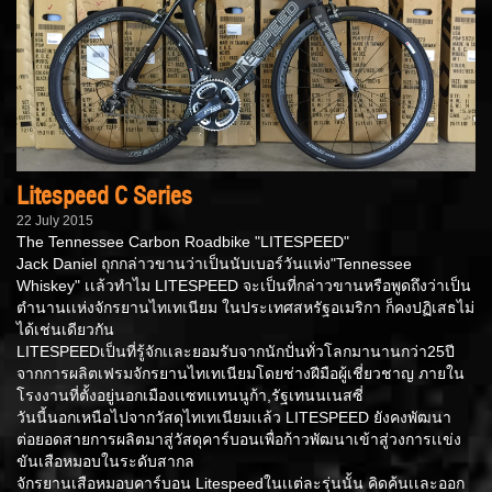
Litespeed C Series
22 July 2015
The Tennessee Carbon Roadbike "LITESPEED"
Jack Daniel ถุกกล่าวขานว่าเป็นนับเบอร์วันแห่ง"Tennessee
Whiskey" เเล้วทำไม LITESPEED จะเป็นที่กล่าวขานหรือพูดถึงว่าเป็น
ตำนานเเห่งจักรยานไทเทเนียม ในประเทศสหรัฐอเมริกา ก็คงปฏิเสธไม่
ได้เช่นเดียวกัน
LITESPEEDเป็นที่รู้จักเเละยอมรับจากนักปั่นทั่วโลกมานานกว่า25ปี
จากการผลิตเฟรมจักรยานไทเทเนียมโดยช่างฝีมือผู้เชี่ยวชาญ ภายใน
โรงงานที่ตั้งอยู่นอกเมืองเเซทเเทนนูก้า,รัฐเทนนเนสซี่
วันนี้นอกเหนือไปจากวัสดุไทเทเนียมเเล้ว LITESPEED ยังคงพัฒนา
ต่อยอดสายการผลิตมาสู่วัสดุคาร์บอนเพื่อก้าวพัฒนาเข้าสู่วงการเเข่ง
ขันเสือหมอบในระดับสากล
จักรยานเสือหมอบคาร์บอน Litespeedในเเต่ละรุ่นนั้น คิดค้นเเละออก