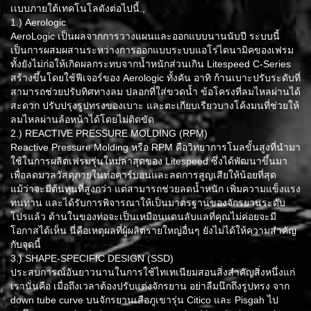
เเบบภายใต้เทคโนโลดังต่อไปนี้.,
1.) Aerologic
AeroLogic เป็นผลจากการวางแผนและออกแบบนานนับปี ระบบนี้
เป็นการผสมผสานระหว่างการออกแบบระบบแอโร่ไดนามิคของเฟรม
ทั้งยังไม่ก่อให้เกิดผลกระทบจากน้ำหนักส่วนเกิน Litespeed C-Series
สร้างขึ้นโดยใช้ฟีเจอร์ของ Aerologic ทั้งคัน อาทิ ก้านเบาะปรับระดับที่
สามารถช่วยปรับทิศทางลม ปลอกที่ใส่ขวดน้ำ ข้อโครงที่ลมไหลผ่านได้
สะดวก ปรับปรุงรูปทรงของเบาะ และตะเกียบเรียวบางโค้งมนที่ช่วยให้
ลมไหลผ่านล้อหน้าได้โดยไม่ติดขัด
2.) REACTIVE PRESSURE MOLDING (RPM)
Reactive Pressure Molding หรือ RPM คือวิทยาการโมลขั้นสูงที่นำมา
ใช้ในการผลิตเฟรมรุ่นใหม่ล่าสุดของ Litespeed ซึ่งได้พัฒนาขึ้นมา
เพื่อลดมวลวัสดุภายในท่อคาร์บอนและลดการสูญเสียให้น้อยที่สุด
แม้ว่าจะมีต้นทุนที่สูงกว่า แต่สามารถช่วยลดน้ำหนัก เพิ่มความแข็งแรง
ทนทาน และได้รับการพิจารณาให้เป็นมาตรฐานของจักรยานระดับ
โปรแล้ว ด้านในของท่อจะเป็นเหมือนแดนลับแลที่คุณไม่ค่อยจะมี
โอกาสได้เห็น นี่คือเหตุผลที่ผู้ผลิตรายใหญ่อื่นๆ ยังไม่ได้ให้ความสำคัญ
กับจุดนี้
3.) SHAPE-SPECIFIC DESIGN (SSD)
ประสบการณ์อันยาวนานในการใช้ไทเทเนียมสอนสิ่งสำคัญสิ่งหนึ่งแก่
เรานั่นคือ เมื่อถึงเวลาต้องปรับแต่งจักรยาน อย่าลืมนึกถึงรูปทรง จาก
down tube curve บนจักรยานเสือภูเขารุ่น Citico และ Pisgah ไป